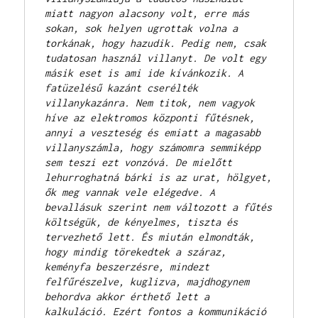
miatt nagyon alacsony volt, erre más 
sokan, sok helyen ugrottak volna a 
torkának, hogy hazudik. Pedig nem, csak 
tudatosan használ villanyt. De volt egy 
másik eset is ami ide kívánkozik. A 
fatüzelésű kazánt cserélték 
villanykazánra. Nem titok, nem vagyok 
híve az elektromos központi fűtésnek, 
annyi a veszteség és emiatt a magasabb 
villanyszámla, hogy számomra semmiképp 
sem teszi ezt vonzóvá. De mielőtt 
lehurroghatná bárki is az urat, hölgyet, 
ők meg vannak vele elégedve. A 
bevallásuk szerint nem változott a fűtés 
költségük, de kényelmes, tiszta és 
tervezhető lett. És miután elmondták, 
hogy mindig törekedtek a száraz, 
keményfa beszerzésre, mindezt 
felfűrészelve, kuglizva, majdhogynem 
behordva akkor érthető lett a 
kalkuláció. Ezért fontos a kommunikáció 