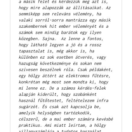
a másik felet és kérdezzük meg azt is, 
hogy mire alapozzák az állításaikat. Az 
semmiképp sem releváns vélemény, ha 
valaki sorról-sorra mantrázza egy másik 
szakembernek hit ember véleményét és a 
számok sem mindig barátok egy ilyen 
közegben. Sajna.  Az lenne a fontos, 
hogy látható legyen a jó és a rossz 
tapasztalat is, még akkor is, ha 
különben ez sok esetben átverés, vagy 
hazugság következménye és sokan nem 
szívesen beszélnek róla. Csak példaként, 
egy hölgy áttért az elektromos fűtésre, 
konkrétan még most sem mondta ki, hogy 
mi lenne ez. De a számos kérdés-felek 
alapján kiderült, hogy szobánként 
használ fűtőtestet, feltételezem infra 
sugárzót. És csak azt kapcsolja be, 
amelyik helységben tartózkodik, 
célszerű, de a mai ember számára kevésbé 
praktikus. Ami miatt leírtam, a hölgy 
villanyszámlája a tudatos használat 