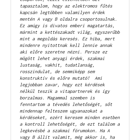
tapasztalom, hogy az elektromos fűtés 
kapcsán legtöbben valamilyen érdek 
mentén A vagy B oldalra csoportosulnak. 
Ez amúgy is divatos emberi magatartás, 
mármint a kettészakadt világ, egyszerűbb 
mint a megoldás keresés. Ez hiba, mert 
mindenre nyitottnak kell lennie annak 
aki előre szeretne nézni. Persze ez 
mögött lehet anyagi érdek, szakmai 
lustaság, vakhit, tudatlanság, 
rosszindulat, de semmiképp sem 
konstruktív és előre mutató!  Ami 
legjobban zavar, hogy ezt kérdések 
nélkül teszik a vitapartnerek és így 
borzalmas. Magammal szemben is 
fenntartom a tévedés lehetőségét, sőt 
mindennap felteszem ugyanazokat a 
kérdéseket, ezért keresem minden esetben 
a kontroll lehetőségét, de ezt találom a 
legkevésbé a szakmai fórumokon. Ha A 
vagy B állít valamit, még akkor is, ha 