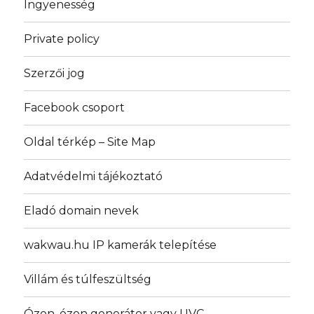
Ingyenesség
Private policy
Szerzői jog
Facebook csoport
Oldal térkép – Site Map
Adatvédelmi tájékoztató
Eladó domain nevek
wakwau.hu IP kamerák telepítése
Villám és túlfeszültség
Ózon, ózon generátor vagy UVC.