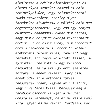
alkalmazza a reklám alaptörvényeit és 
elkezd olyan szavakat használni amik 
tekintélyelvűek, vagy felsorakoztatni 
tudós szakértőket, esetleg olyan 
forrásokra hivatkozik a múltból amik nem 
megkérdőjelezhetők, vagy épp egy fényes 
műszerrel hadonászik akkor sem biztos, 
hogy nem a céljaira akarja felhasználni 
ezeket. És ez rossz irány, nem szeretnék 
ezen a szekéren ülni, ezért ha valaki 
elektromos fűtést keres, tanácsot vagy 
terméket, azt tegye körültekintéssel, de 
nyitottan. Indítottunk egy facebook 
csoportot, ha valaki úgy érzi szeretne 
hozzátenni ehhez valamit, vagy csak 
érdeklődik az elektromos fűtési 
rendszerek iránt, legyen az infrafilm, 
vagy inverteres klíma. Keressék meg a 
facebook csoport linkjét a menüben, 
mondjanak véleményt, de ez ne késre menő 
vita legyen és ne vakhit. Kérdezzük meg 