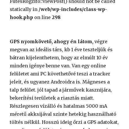
FutesRogzito::viewPost() should not be called
statically in
/web/wp-includes/class-wp-
hook.php
on line
298
GPS nyomkövető, ahogy én látom,
végre
megvan az ideális társ, kb 1 éve teszteljük és
bátran kijelenthetem, hogy az elmúlt 10 év
minden igénye benne van. Van egy online
felületet ami PC követhetővé teszi a tracker
jeleit, és ugyanez Androidra is. Mágneses a
talp felület. jól tapad a járművek kasznijára,
bekerítési területek a riasztás miatt.
Részlegesen vízálló és hatalmas 5000 mA
méretű akksijával szinte hetekig használható
töltés nélkül. Hosszú ideig őrzi a GPS adatokat,