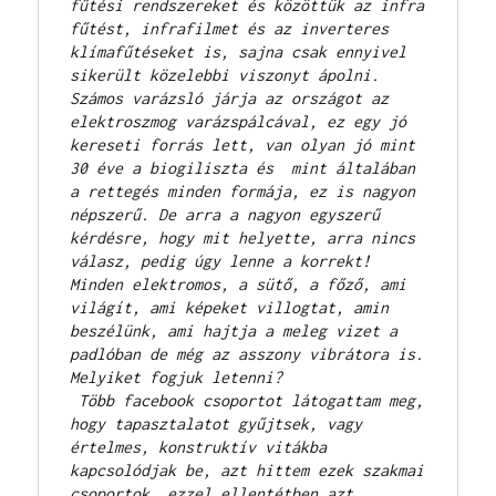
fűtési rendszereket és közöttük az infra 
fűtést, infrafilmet és az inverteres 
klímafűtéseket is, sajna csak ennyivel 
sikerült közelebbi viszonyt ápolni. 
Számos varázsló járja az országot az 
elektroszmog varázspálcával, ez egy jó 
kereseti forrás lett, van olyan jó mint 
30 éve a biogiliszta és  mint általában 
a rettegés minden formája, ez is nagyon 
népszerű. De arra a nagyon egyszerű 
kérdésre, hogy mit helyette, arra nincs 
válasz, pedig úgy lenne a korrekt! 
Minden elektromos, a sütő, a főző, ami 
világít, ami képeket villogtat, amin 
beszélünk, ami hajtja a meleg vizet a 
padlóban de még az asszony vibrátora is. 
Melyiket fogjuk letenni? 
 Több facebook csoportot látogattam meg, 
hogy tapasztalatot gyűjtsek, vagy 
értelmes, konstruktív vitákba 
kapcsolódjak be, azt hittem ezek szakmai 
csoportok, ezzel ellentétben azt 